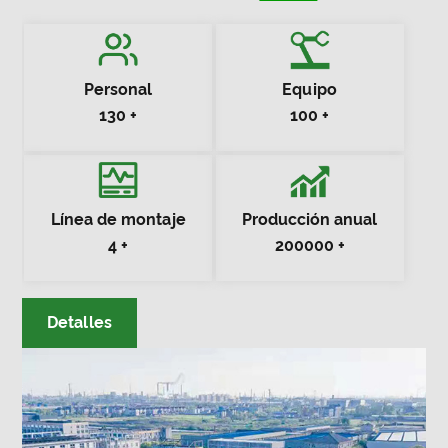
hidráulico estándar
, cilindros hidráulicos de
tirantes,
cilindros hidráulicos soldados
, cilindros
hidráulicos quitanieves,
cilindros hidráulicos
Personal
Equipo
telescópicos
, and different customized hydraulic
130
+
100
+
cylinders, etc.
Línea de montaje
Producción anual
4
+
200000
+
Detalles